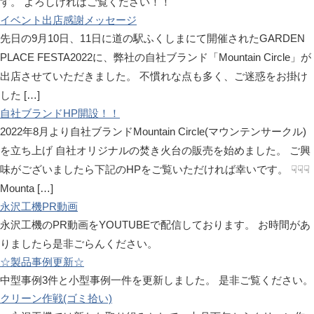
す。 よろしければご覧ください！！
イベント出店感謝メッセージ
先日の9月10日、11日に道の駅ふくしまにて開催されたGARDEN
PLACE FESTA2022に、弊社の自社ブランド「Mountain Circle」が
出店させていただきました。 不慣れな点も多く、ご迷惑をお掛け
した […]
自社ブランドHP開設！！
2022年8月より自社ブランドMountain Circle(マウンテンサークル)
を立ち上げ 自社オリジナルの焚き火台の販売を始めました。 ご興
味がございましたら下記のHPをご覧いただければ幸いです。 ☟☟☟
Mounta […]
永沢工機PR動画
永沢工機のPR動画をYOUTUBEで配信しております。 お時間があ
りましたら是非ごらんください。
☆製品事例更新☆
中型事例3件と小型事例一件を更新しました。 是非ご覧ください。
クリーン作戦(ゴミ拾い)