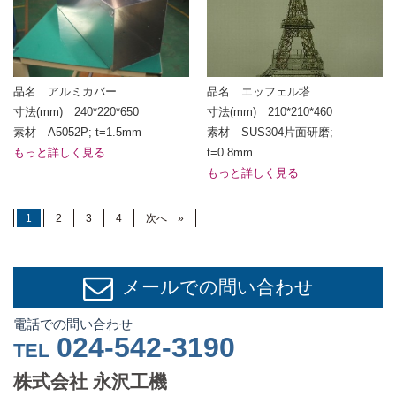
品名 アルミカバー
品名 エッフェル塔
寸法(mm) 240*220*650
寸法(mm) 210*210*460
素材 A5052P; t=1.5mm
素材 SUS304片面研磨;
もっと詳しく見る
t=0.8mm
もっと詳しく見る
1
2
3
4
次へ »
メールでの問い合わせ
電話での問い合わせ
024-542-3190
TEL
株式会社 永沢工機