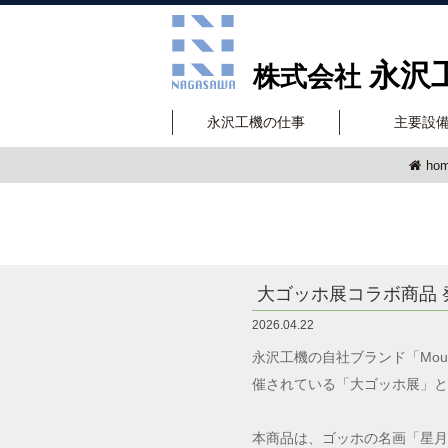
永沢
株式会社
永沢工機の仕事
主要設
ho
大ゴッホ展コラボ商品 
2026.04.22
永沢工機の自社ブランド「Mount
催されている「大ゴッホ展」と
本商品は、ゴッホの名画「星月