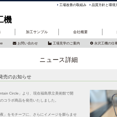
工場改善の取組み
品質方針と環境
工機
備
加工サンプル
会社概要
me
お問い合わせ
工場見学のご案内
永沢工機の仕
ニュース詳細
発売のお知らせ
ain Circle」より、現在福島県立美術館で開
のコラボ商品を発売いたしました。
夜」をモチーフに、さらにイメージを膨らませ