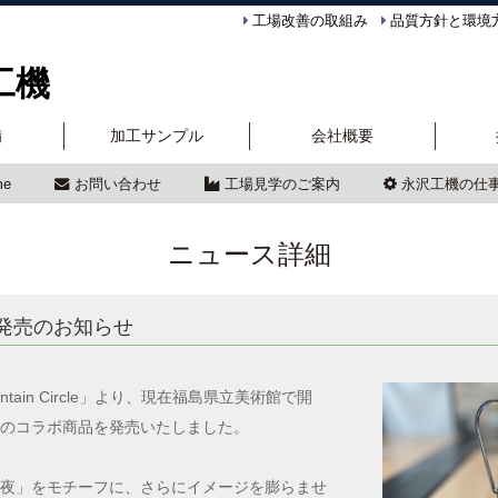
工場改善の取組み
品質方針と環境
工機
備
加工サンプル
会社概要
me
お問い合わせ
工場見学のご案内
永沢工機の仕
ニュース詳細
発売のお知らせ
ain Circle」より、現在福島県立美術館で開
のコラボ商品を発売いたしました。
夜」をモチーフに、さらにイメージを膨らませ