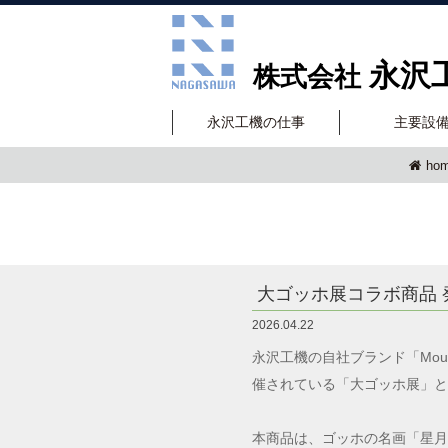
永沢
株式会社
永沢工機の仕事
主要設
ho
大ゴッホ展コラボ商品 
2026.04.22
永沢工機の自社ブランド「Mount
催されている「大ゴッホ展」と
本商品は、ゴッホの名画「星月