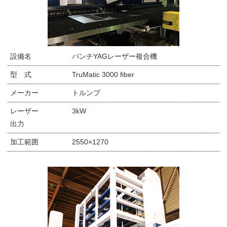
設備名
パンチYAGレーザー複合機
型 式
TruMatic 3000 fiber
メーカー
トルンプ
レーザー
3kW
出力
加工範囲
2550×1270