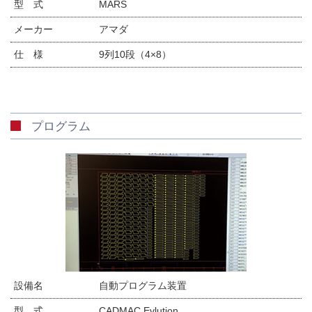
型 式
MARS
メーカー
アマダ
仕 様
9列10段（4×8）
プログラム
設備名
自動プログラム装置
型 式
CADMAC Evlution