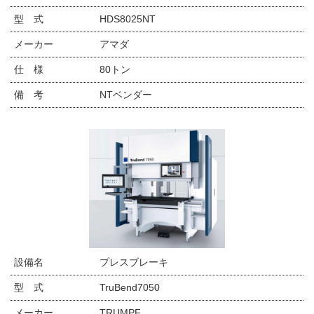
型 式
HDS8025NT
メーカー
アマダ
仕 様
80トン
備 考
NTベンダー
設備名
プレスブレーキ
型 式
TruBend7050
メーカー
TRUMPF