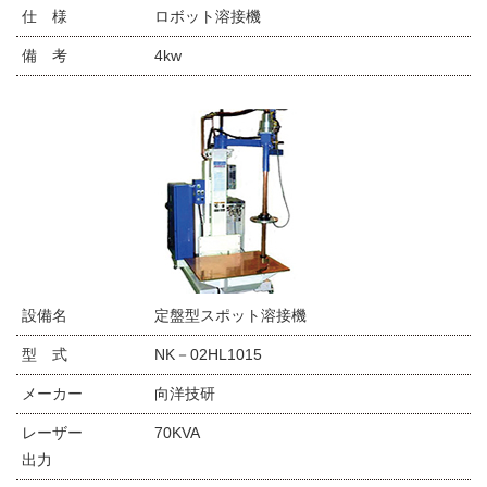
仕 様
ロボット溶接機
備 考
4kw
設備名
定盤型スポット溶接機
型 式
NK－02HL1015
メーカー
向洋技研
レーザー
70KVA
出力