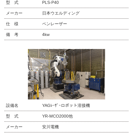
型 式
PLS-P40
メーカー
日本ウエルディング
仕 様
ペンレーザー
備 考
4kw
設備名
YAGﾚｰｻﾞｰロボット溶接機
型 式
YR-MCO2000他
メーカー
安川電機