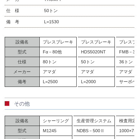
仕 様
50トン
備 考
L=1530
設備名
プレスブレーキ
プレスブレーキ
プレスブ
型式
Fα－80他
HDS5020NT
FMB－36
仕様
80トン
50トン
36トン
メーカー
アマダ
アマダ
アマダ
備考
L=2500
L=2000
サーボベ
その他
設備名
シャーリング
生産管理システム
検査用定
型式
M1245
NDBS－500Ⅱ
1000×750