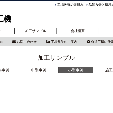
工場改善の取組み
品質方針と環境
工機
備
加工サンプル
会社概要
me
お問い合わせ
工場見学のご案内
永沢工機の仕
加工サンプル
型事例
中型事例
小型事例
施工